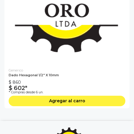
Generico
Dado Hexagonal 1/2" X 10mm
$ 860
$ 602*
* Compras desde 6 un.
Agregar al carro