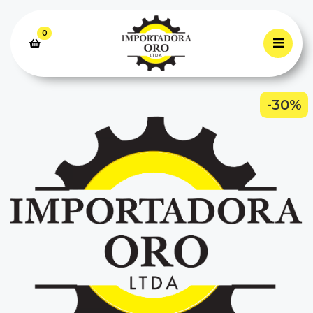
0
-30%