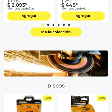
$ 2.990
$ 640
$ 2.093*
$ 448*
*Compras desde 3un.
*Compras desde 6un.
Agregar
Agregar
Ir a la colección
DISCOS
-30%
-30%