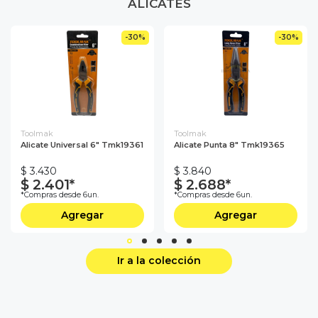
ALICATES
-30%
-30%
Toolmak
Toolmak
Alicate Universal 6" Tmk19361
Alicate Punta 8" Tmk19365
$ 3.430
$ 3.840
$ 2.401*
$ 2.688*
*Compras desde 6un.
*Compras desde 6un.
Agregar
Agregar
Ir a la colección