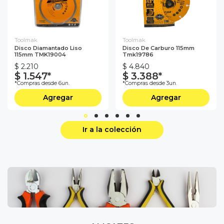
Toolmak
Toolmak
Disco Diamantado Liso
Disco De Carburo 115mm
115mm TMK19004
Tmk19786
$ 2.210
$ 4.840
$ 1.547*
$ 3.388*
*Compras desde 6un.
*Compras desde 3un.
Agregar
Agregar
Ir a la colección