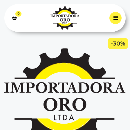
0
-30%