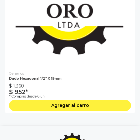
Generico
Dado Hexagonal 1/2" X 19mm
$ 1.360
$ 952*
* Compras desde 6 un.
Agregar al carro