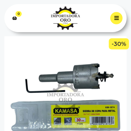
0
-30%