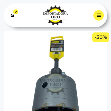
0
-30%