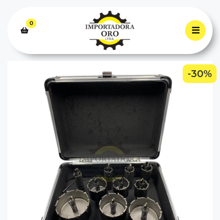
0
-30%