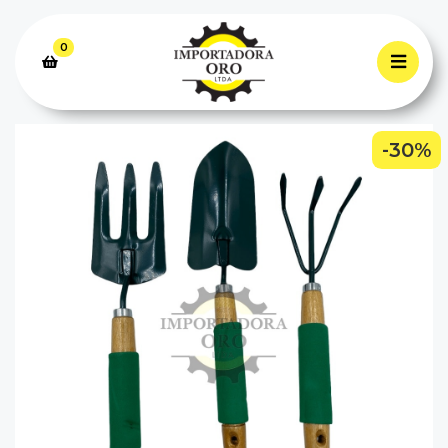
0
-30%