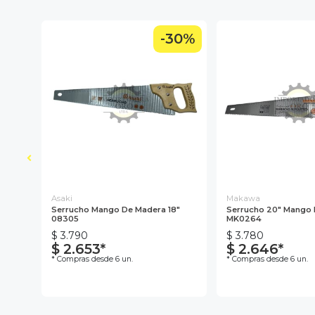
30%
-30%
Asaki
Makawa
0mm
Serrucho Mango De Madera 18"
Serrucho 20" Mango 
08305
MK0264
$ 3.790
$ 3.780
$ 2.653*
$ 2.646*
* Compras desde 6 un.
* Compras desde 6 un.