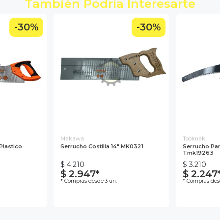
También Podría Interesarte
-30%
-30%
Makawa
Toolmak
Plastico
Serrucho Costilla 14" MK0321
Serrucho Par
Tmk19263
$ 4.210
$ 3.210
$ 2.947*
$ 2.247
* Compras desde 3 un.
* Compras des