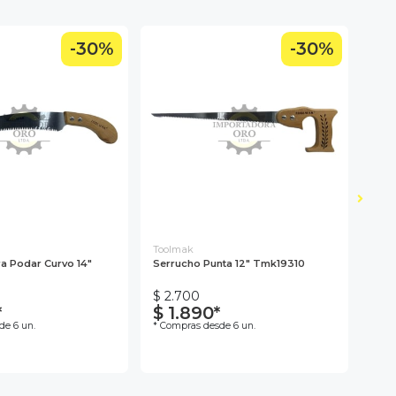
-30%
-30%
Toolmak
Kam
a Podar Curvo 14"
Serrucho Punta 12" Tmk19310
Serr
Km1
$ 2.700
$ 4
*
$ 1.890*
$ 
de 6 un.
* Compras desde 6 un.
* Co