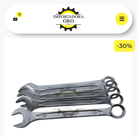
0
-30%