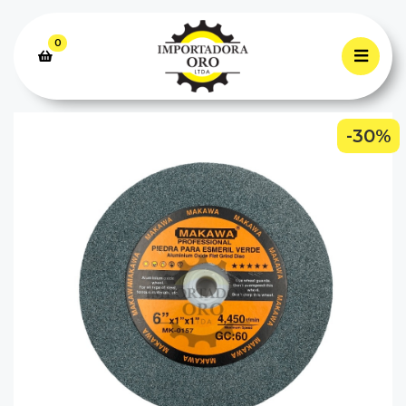
0
-30%