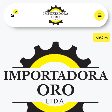
0
-30%