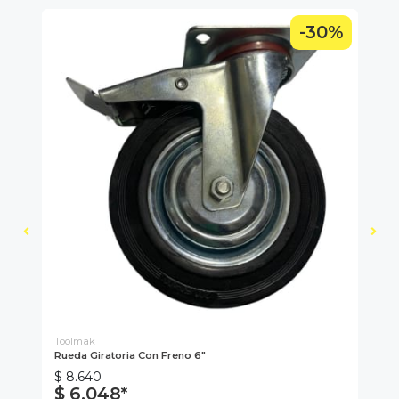
0%
-30%
Toolmak
To
Rueda Giratoria Con Freno 6"
Rue
$ 8.640
$ 
$ 6.048*
$ 