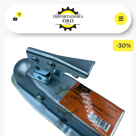
0
-30%