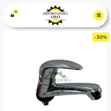
0
-30%