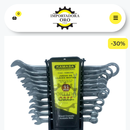
0
-30%