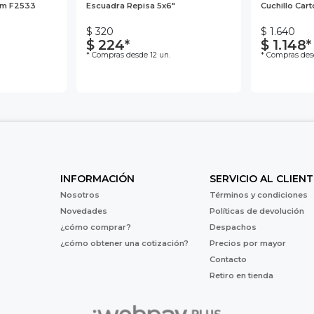
0m F2533
Escuadra Repisa 5x6"
Cuchillo Car
$ 320
$ 1.640
$ 224*
$ 1.148*
* Compras desde 12 un.
* Compras des
INFORMACIÓN
SERVICIO AL CLIENT
Nosotros
Términos y condiciones
Novedades
Políticas de devolución
¿cómo comprar?
Despachos
¿cómo obtener una cotización?
Precios por mayor
Contacto
Retiro en tienda