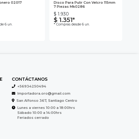
tonero 02017
Disco Para Pulir Con Velcro 115mm
Esco
7 Piezas Mk0286
$ 1.930
$ 1
$ 1.351*
$ 
de 6 un.
* Compras desde 6 un.
* Co
E
CONTÁCTANOS
+56934250494
Importadora.oro@gmail.com
San Alfonso 367, Santiago Centro
Lunes a viernes 10:00 a 18:00hrs
Sábado 10:00 a 14:00hrs
Feriados cerrado