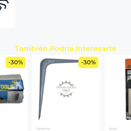
También Podría Interesarte
-30%
-30%
Generico
Asaki