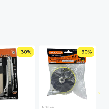
-30%
-30%
Makawa
Asak