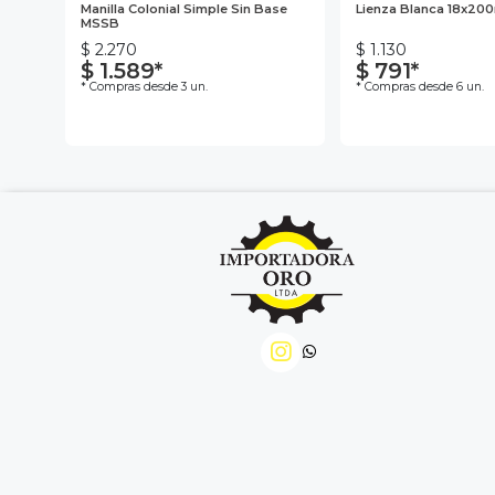
Km135
Manilla Colonial Simple Sin Base
Lienza Blanca 18x20
MSSB
$ 2.270
$ 1.130
$ 1.589*
$ 791*
* Compras desde 3 un.
* Compras desde 6 un.