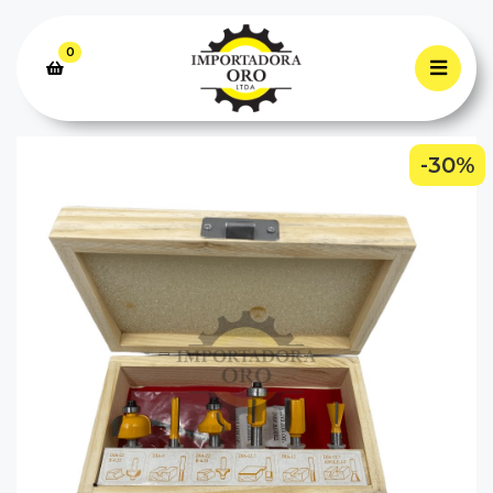
0
-30%