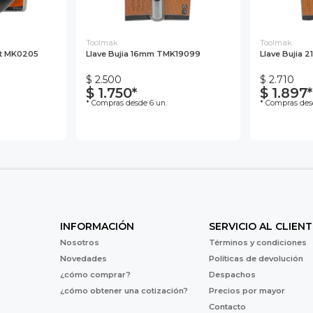
Toolmak
Toolmak
mt MK0205
Llave Bujia 16mm TMK19099
Llave Bujia
$ 2.500
$ 2.710
$ 1.750*
$ 1.897*
* Compras desde 6 un.
* Compras des
INFORMACIÓN
SERVICIO AL CLIENT
Nosotros
Términos y condiciones
Novedades
Políticas de devolución
¿cómo comprar?
Despachos
¿cómo obtener una cotización?
Precios por mayor
Contacto