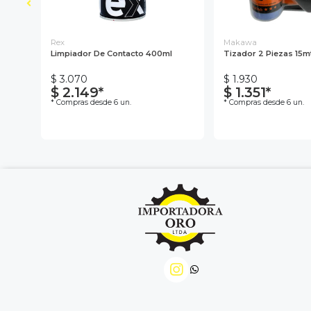
Rex
Makawa
Limpiador De Contacto 400ml
Tizador 2 Piezas 15
$ 3.070
$ 1.930
$ 2.149*
$ 1.351*
* Compras desde 6 un.
* Compras desde 6 un.