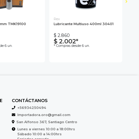
Rex
Toro
 21mm TMK19100
Lubricante Multiuso 400ml 30401
Sili
$ 2.860
$ 2
$ 2.002*
$ 
de 6 un.
* Compras desde 6 un.
* Co
E
CONTÁCTANOS
+56934250494
Importadora.oro@gmail.com
San Alfonso 367, Santiago Centro
Lunes a viernes 10:00 a 18:00hrs
Sábado 10:00 a 14:00hrs