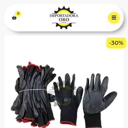
0
-30%