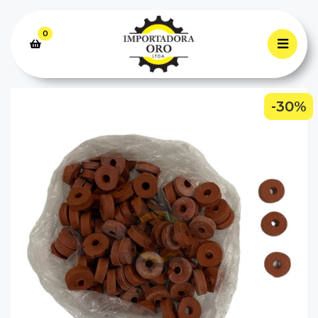
0
-30%