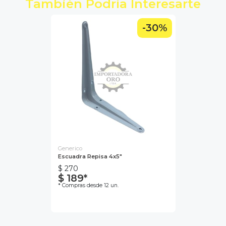
También Podría Interesarte
-30%
Generico
Escuadra Repisa 4x5"
$ 270
$ 189*
* Compras desde 12 un.