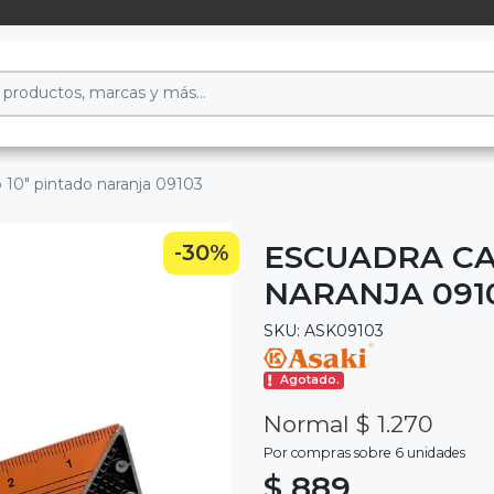
 10" pintado naranja 09103
ESCUADRA CA
-30%
NARANJA 091
SKU: ASK09103
Agotado.
Normal $ 1.270
Por compras sobre 6 unidades
$ 889