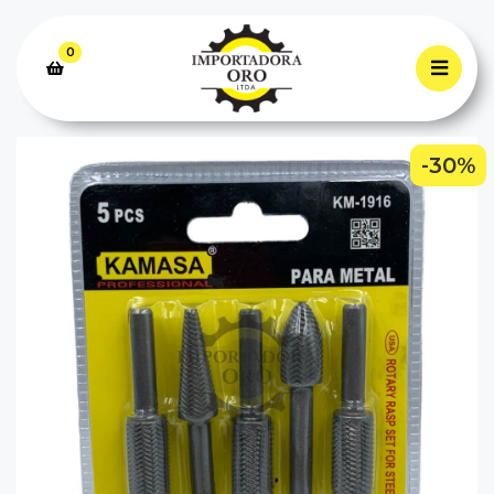
0
-30%