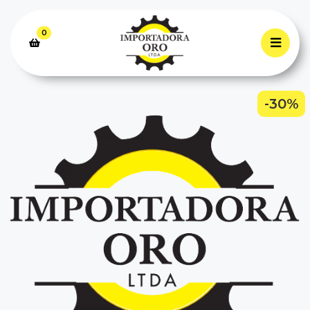
0
-30%