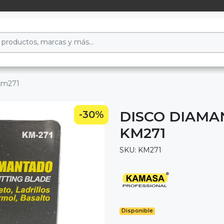
km271
DISCO DIAMA
-30%
KM271
SKU: KM271
Disponible