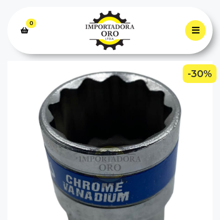
0
-30%