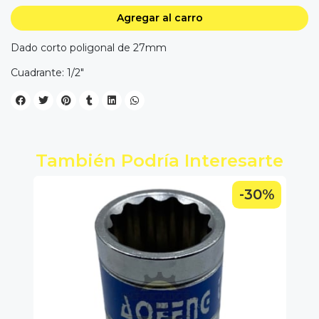
Agregar al carro
Dado corto poligonal de 27mm
Cuadrante: 1/2"
También Podría Interesarte
0%
-30%