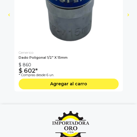
Generico
Gen
Dado Poligonal 1/2" X 15mm
Da
$ 860
$ 
$ 602*
$
* Compras desde 6 un.
* C
Agregar al carro