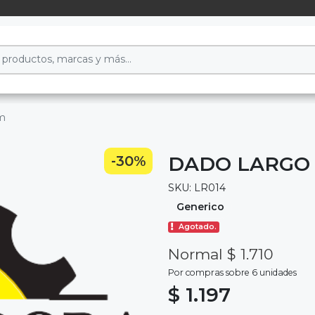
mm
DADO LARGO 
-30%
SKU: LR014
Generico
Agotado.
Normal $ 1.710
Por compras sobre 6 unidades
$ 1.197