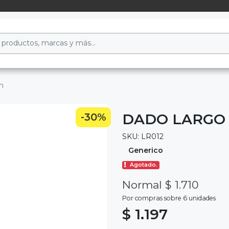
m
DADO LARGO 
-30%
SKU: LR012
Generico
Agotado.
Normal $ 1.710
Por compras sobre 6 unidades
$ 1.197