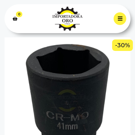
0
-30%