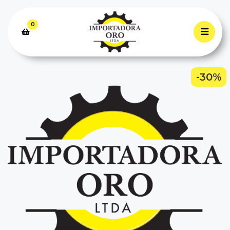
0
-30%