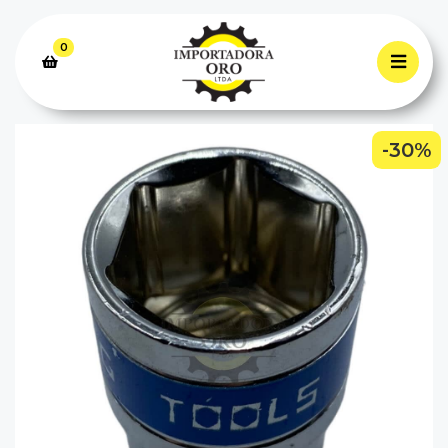
0
-30%