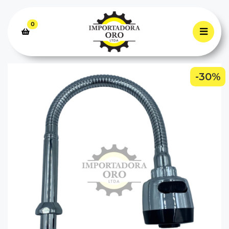
0
-30%