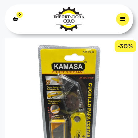
0
-30%