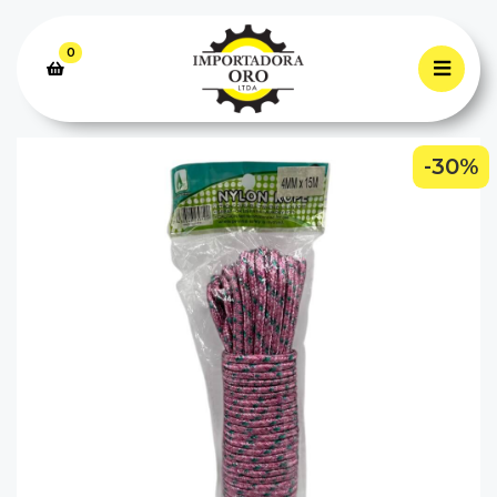
0
-30%