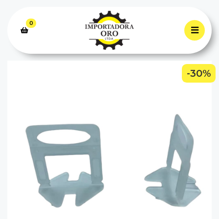
0
-30%