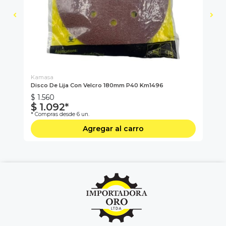
Kamasa
Ka
Disco De Lija Con Velcro 180mm P40 Km1496
Cl
$ 1.560
$ 
$ 1.092*
$ 
* Compras desde 6 un.
* C
Agregar al carro