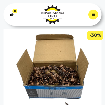
0
-30%