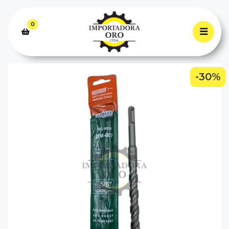
0
-30%