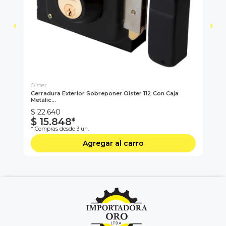
Oister
Ka
Cerradura Exterior Sobreponer Oister 112 Con Caja
Se
Metálic...
$ 22.640
$ 
$ 15.848*
$
* Compras desde 3 un.
* C
Agregar al carro