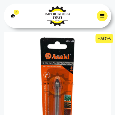
0
-30%