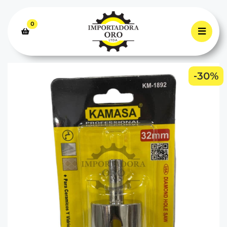
0
-30%