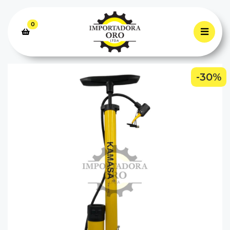
0
-30%