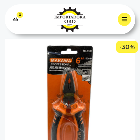
0
-30%