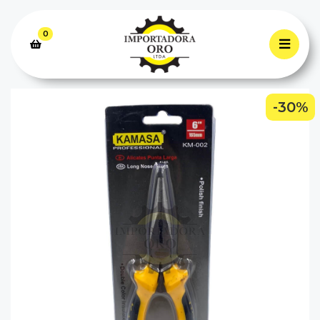
0
-30%