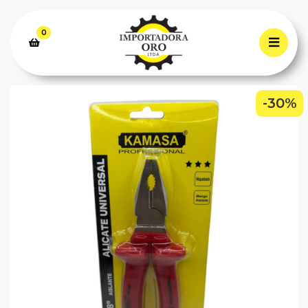
0
-30%