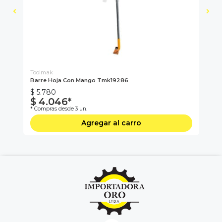
Toolmak
To
Barre Hoja Con Mango Tmk19286
Rue
$ 5.780
$ 
$ 4.046*
$
* Compras desde 3 un.
* C
Agregar al carro