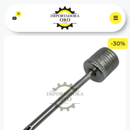
0
-30%