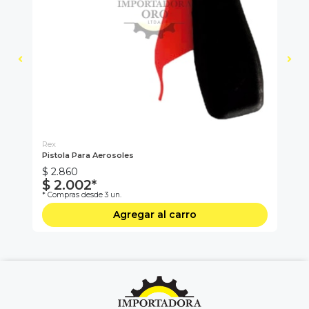
Rex
Gen
Pistola Para Aerosoles
Ci
$ 2.860
$ 
$ 2.002*
$
* Compras desde 3 un.
* C
Agregar al carro