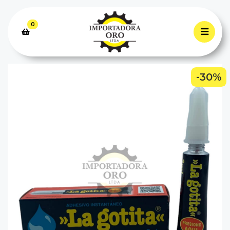
0
-30%